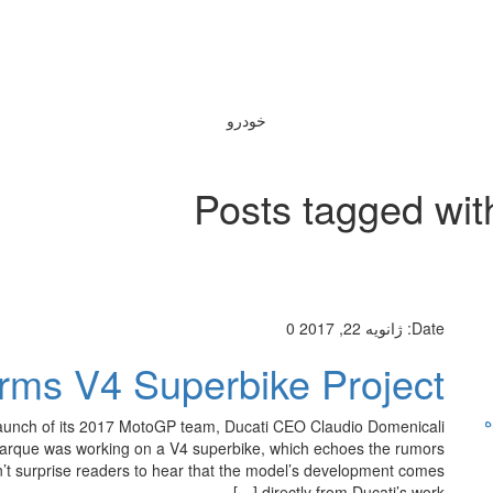
خودرو
Posts tagged wit
Date:
ژانویه 22, 2017
0
rms V4 Superbike Project
ه
launch of its 2017 MotoGP team, Ducati CEO Claudio Domenicali
 marque was working on a V4 superbike, which echoes the rumors
n’t surprise readers to hear that the model’s development comes
directly from Ducati’s work […]