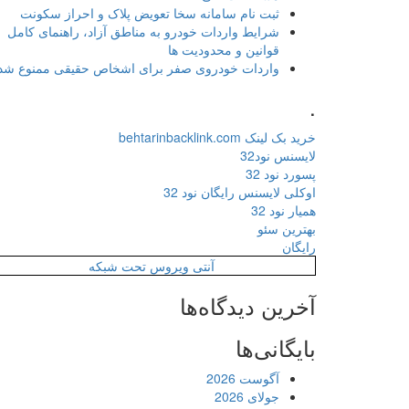
ثبت نام سامانه سخا تعویض پلاک و احراز سکونت
شرایط واردات خودرو به مناطق آزاد، راهنمای کامل
قوانین و محدودیت ها
واردات خودروی صفر برای اشخاص حقیقی ممنوع شد
.
خرید بک لینک behtarinbacklink.com
لایسنس نود32
پسورد نود 32
اوکلی لایسنس رایگان نود 32
همیار نود 32
بهترین سئو
رایگان
آنتی ویروس تحت شبکه
آخرین دیدگاه‌ها
بایگانی‌ها
آگوست 2026
جولای 2026