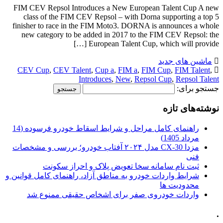
FIM CEV Repsol Introduces a New European Talent Cup A new
class of the FIM CEV Repsol – with Dorna supporting a top 5
finisher to race in the FIM Moto3. DORNA is announces a whole
new category to be added in 2017 to the FIM CEV Repsol: the
European Talent Cup, which will provide […]
ماشین های جدید
CEV Cup
,
CEV Talent
,
Cup a
,
FIM a
,
FIM Cup
,
FIM Talent
,
Introduces
,
New
,
Repsol Cup
,
Repsol Talent
جستجو برای:
نوشته‌های تازه
راهنمای کامل مراحل و شرایط اسقاط خودرو فرسوده (14
مرداد 1405)
مزدا CX-30 مدل ۲۰۲۴ آفتاب خودرو؛ بررسی و مشخصات
فنی
ثبت نام سامانه سخا تعویض پلاک و احراز سکونت
شرایط واردات خودرو به مناطق آزاد، راهنمای کامل قوانین و
محدودیت ها
واردات خودروی صفر برای اشخاص حقیقی ممنوع شد
.