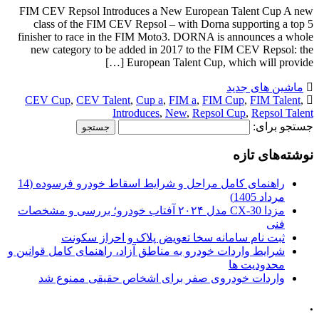
FIM CEV Repsol Introduces a New European Talent Cup A new
class of the FIM CEV Repsol – with Dorna supporting a top 5
finisher to race in the FIM Moto3. DORNA is announces a whole
new category to be added in 2017 to the FIM CEV Repsol: the
European Talent Cup, which will provide […]
ماشین های جدید
CEV Cup
,
CEV Talent
,
Cup a
,
FIM a
,
FIM Cup
,
FIM Talent
,
Introduces
,
New
,
Repsol Cup
,
Repsol Talent
جستجو برای:
نوشته‌های تازه
راهنمای کامل مراحل و شرایط اسقاط خودرو فرسوده (14
مرداد 1405)
مزدا CX-30 مدل ۲۰۲۴ آفتاب خودرو؛ بررسی و مشخصات
فنی
ثبت نام سامانه سخا تعویض پلاک و احراز سکونت
شرایط واردات خودرو به مناطق آزاد، راهنمای کامل قوانین و
محدودیت ها
واردات خودروی صفر برای اشخاص حقیقی ممنوع شد
.