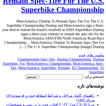
Remain Spec-Tire For The U.S.
Superbike Championship
MotoAmerica: Dunlop To Remain Spec-Tire For The U.S.
Superbike Championship Dunlop and MotoAmerica sign a three-
year deal to extend the brand’s foothold in AMA Superbikes Dunlop
signs a three-year contract to remain the spec-tire for the
MotoAmerica AMA/FIM North American Road Race
Championship… MotoAmerica: Dunlop To Remain Spec-Tire For
The U.S. Superbike Championship (image) Dunlop […]
ماشین های جدید
Championship Spec-Tire
,
Dunlop Championship
,
Dunlop
Superbike
,
For
,
MotoAmerica: Championship
,
MotoAmerica: Spec-
Tire
,
MotoAmerica: Superbike
,
Remain
,
To Championship
,
To
Superbike
جستجو برای:
نوشته‌های تازه
راهنمای کامل مراحل و شرایط اسقاط خودرو فرسوده (14
مرداد 1405)
مزدا CX-30 مدل ۲۰۲۴ آفتاب خودرو؛ بررسی و مشخصات