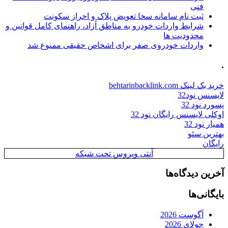
فنی
ثبت نام سامانه سخا تعویض پلاک و احراز سکونت
شرایط واردات خودرو به مناطق آزاد، راهنمای کامل قوانین و
محدودیت ها
واردات خودروی صفر برای اشخاص حقیقی ممنوع شد
.
خرید بک لینک behtarinbacklink.com
لایسنس نود32
پسورد نود 32
اوکلی لایسنس رایگان نود 32
همیار نود 32
بهترین سئو
رایگان
آنتی ویروس تحت شبکه
آخرین دیدگاه‌ها
بایگانی‌ها
آگوست 2026
جولای 2026