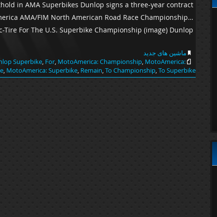
othold in AMA Superbikes Dunlop signs a three-year contract
oAmerica AMA/FIM North American Road Race Championship…
ire For The U.S. Superbike Championship (image) Dunlop […]
ماشین های جدید
nlop Superbike
,
For
,
MotoAmerica: Championship
,
MotoAmerica:
re
,
MotoAmerica: Superbike
,
Remain
,
To Championship
,
To Superbike