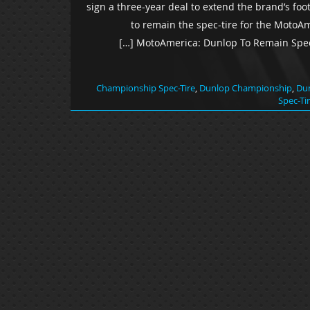
sign a three-year deal to extend the brand’s fo
to remain the spec-tire for the Mot
MotoAmerica: Dunlop To Remain Spec-T
Championship Spec-Tire
,
Dunlop Championship
,
Du
Spec-Ti