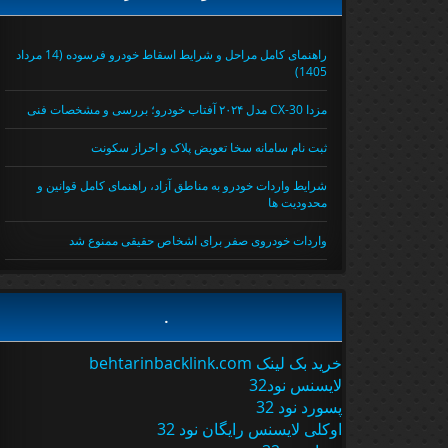
راهنمای کامل مراحل و شرایط اسقاط خودرو فرسوده (14 مرداد
1405)
مزدا CX-30 مدل ۲۰۲۴ آفتاب خودرو؛ بررسی و مشخصات فنی
ثبت نام سامانه سخا تعویض پلاک و احراز سکونت
شرایط واردات خودرو به مناطق آزاد، راهنمای کامل قوانین و
محدودیت ها
واردات خودروی صفر برای اشخاص حقیقی ممنوع شد
.
خرید بک لینک behtarinbacklink.com
لایسنس نود32
پسورد نود 32
اوکلی لایسنس رایگان نود 32