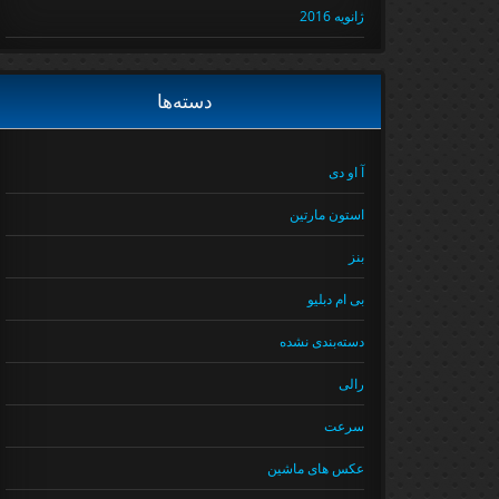
ژانویه 2016
دسته‌ها
آ او دی
استون مارتین
بنز
بی ام دبلیو
دسته‌بندی نشده
رالی
سرعت
عکس های ماشین