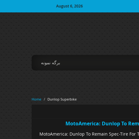
August 6, 2026
برگه نمونه
Home
/
Dunlop Superbike
MotoAmerica: Dunlop To Rema
MotoAmerica: Dunlop To Remain Spec-Tire For