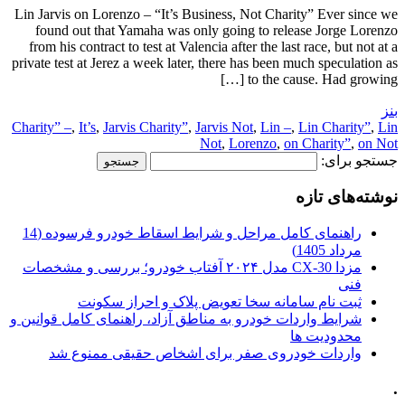
Lin Jarvis on Lorenzo – “It’s Business, Not Charity” Ever since we
found out that Yamaha was only going to release Jorge Lorenzo
from his contract to test at Valencia after the last race, but not at a
private test at Jerez a week later, there has been much speculation as
to the cause. Had growing […]
بنز
Charity” –
,
It’s
,
Jarvis Charity”
,
Jarvis Not
,
Lin –
,
Lin Charity”
,
Lin
Not
,
Lorenzo
,
on Charity”
,
on Not
جستجو برای:
نوشته‌های تازه
راهنمای کامل مراحل و شرایط اسقاط خودرو فرسوده (14
مرداد 1405)
مزدا CX-30 مدل ۲۰۲۴ آفتاب خودرو؛ بررسی و مشخصات
فنی
ثبت نام سامانه سخا تعویض پلاک و احراز سکونت
شرایط واردات خودرو به مناطق آزاد، راهنمای کامل قوانین و
محدودیت ها
واردات خودروی صفر برای اشخاص حقیقی ممنوع شد
.