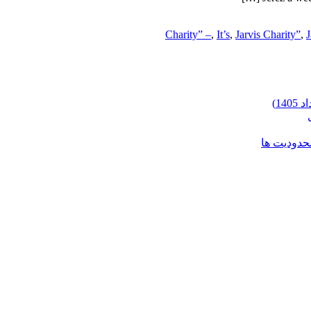
Charity” –
,
It’s
,
Jarvis Charity”
,
J
محدودیت ها