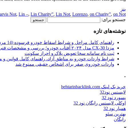
بنز
arvis Not
,
Lin –
,
Lin Charity”
,
Lin Not
,
Lorenzo
,
on Charity”
,
on Not
جستجو برای:
نوشته‌های تازه
راهنمای کامل مراحل و شرایط اسقاط خودرو فرسوده (14 مرداد 1405)
مزدا CX-30 مدل ۲۰۲۴ آفتاب خودرو؛ بررسی و مشخصات فنی
ثبت نام سامانه سخا تعویض پلاک و احراز سکونت
شرایط واردات خودرو به مناطق آزاد، راهنمای کامل قوانین و 
واردات خودروی صفر برای اشخاص حقیقی ممنوع شد
.
خرید بک لینک behtarinbacklink.com
لایسنس نود32
پسورد نود 32
اوکلی لایسنس رایگان نود 32
همیار نود 32
بهترین سئو
رایگان