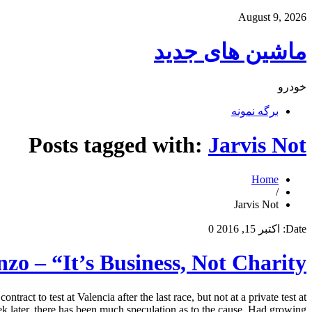
August 9, 2026
ماشین های جدید
خودرو
برگه نمونه
Posts tagged with:
Jarvis Not
Home
/
Jarvis Not
Date:
اکتبر 15, 2016
0
zo – “It’s Business, Not Charity”
ct to test at Valencia after the last race, but not at a private test at
k later, there has been much speculation as to the cause. Had growing […]