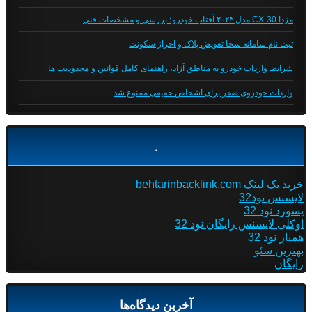
مزدا CX-30 مدل ۲۰۲۴ آفتاب خودرو؛ بررسی و مشخصات فنی
ثبت نام سامانه سخا تعویض پلاک و احراز سکونت
شرایط واردات خودرو به مناطق آزاد، راهنمای کامل قوانین و محدودیت ها
واردات خودروی صفر برای اشخاص حقیقی ممنوع شد
.
خرید بک لینک behtarinbacklink.com
لایسنس نود32
پسورد نود 32
اوکلی لایسنس رایگان نود 32
همیار نود 32
بهترین سئو
رایگان
آخرین دیدگاه‌ها