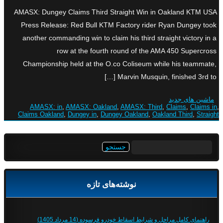
AMASX: Dungey Claims Third Straight Win in Oakland KTM USA
Press Release: Red Bull KTM Factory rider Ryan Dungey took
another commanding win to claim his third straight victory in a
row at the fourth round of the AMA 450 Supercross
Championship held at the O.co Coliseum while his teammate,
Marvin Musquin, finished 3rd to […]
ماشین های جدید
AMASX: in
,
AMASX: Oakland
,
AMASX: Third
,
Claims
,
Claims in
,
Claims Oakland
,
Dungey in
,
Dungey Oakland
,
Oakland Third
,
Straight
جستجو
برای:
نوشته‌های تازه
راهنمای کامل مراحل و شرایط اسقاط خودرو فرسوده (14 مرداد 1405)