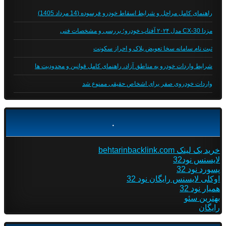
راهنمای کامل مراحل و شرایط اسقاط خودرو فرسوده (14 مرداد 1405)
مزدا CX-30 مدل ۲۰۲۴ آفتاب خودرو؛ بررسی و مشخصات فنی
ثبت نام سامانه سخا تعویض پلاک و احراز سکونت
شرایط واردات خودرو به مناطق آزاد، راهنمای کامل قوانین و محدودیت ها
واردات خودروی صفر برای اشخاص حقیقی ممنوع شد
.
خرید بک لینک behtarinbacklink.com
لایسنس نود32
پسورد نود 32
اوکلی لایسنس رایگان نود 32
همیار نود 32
بهترین سئو
رایگان