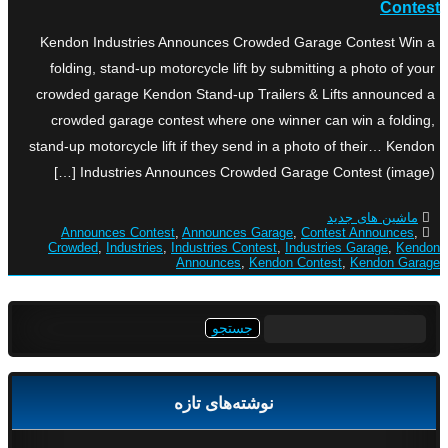
Contest
Kendon Industries Announces Crowded Garage Contest Win a
folding, stand-up motorcycle lift by submitting a photo of your
crowded garage Kendon Stand-up Trailers & Lifts announced a
crowded garage contest where one winner can win a folding,
stand-up motorcycle lift if they send in a photo of their… Kendon
Industries Announces Crowded Garage Contest (image) […]
ماشین های جدید
Announces Contest
,
Announces Garage
,
Contest Announces
,
Crowded
,
Industries
,
Industries Contest
,
Industries Garage
,
Kendon
Announces
,
Kendon Contest
,
Kendon Garage
جستجو
برای:
نوشته‌های تازه