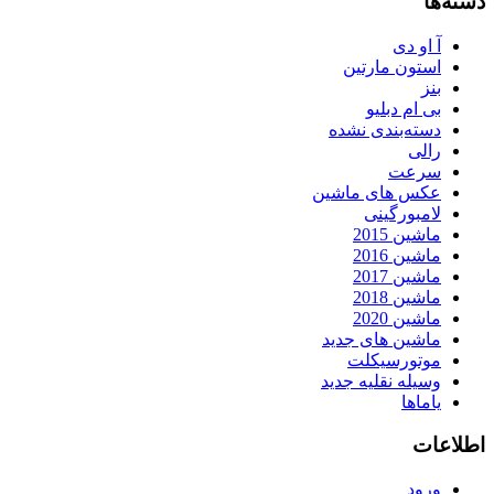
دسته‌ها
آ او دی
استون مارتین
بنز
بی ام دبلیو
دسته‌بندی نشده
رالی
سرعت
عکس های ماشین
لامبورگینی
ماشین 2015
ماشین 2016
ماشین 2017
ماشین 2018
ماشین 2020
ماشین های جدید
موتورسیکلت
وسیله نقلیه جدید
یاماها
اطلاعات
ورود