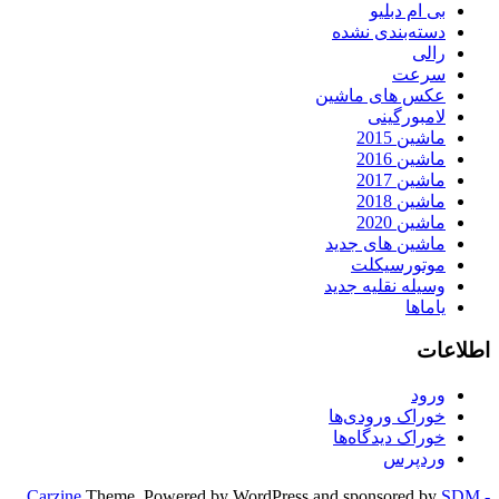
بی ام دبلیو
دسته‌بندی نشده
رالی
سرعت
عکس های ماشین
لامبورگینی
ماشین 2015
ماشین 2016
ماشین 2017
ماشین 2018
ماشین 2020
ماشین های جدید
موتورسیکلت
وسیله نقلیه جدید
یاماها
اطلاعات
ورود
خوراک ورودی‌ها
خوراک دیدگاه‌ها
وردپرس
Carzine
Theme, Powered by WordPress and sponsored by
SDM -