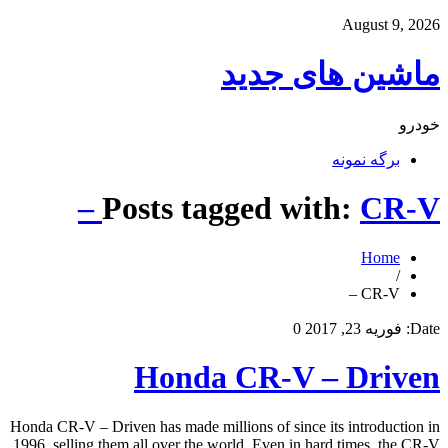
August 9, 2026
ماشین های جدید
خودرو
برگه نمونه
Posts tagged with:
CR-V –
Home
/
CR-V –
Date:
فوریه 23, 2017
0
Honda CR-V – Driven
Honda CR-V – Driven has made millions of since its introduction in
1996, selling them all over the world. Even in hard times, the CR-V