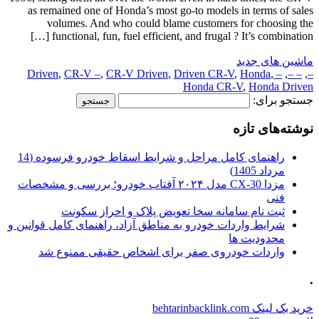
as remained one of Honda’s most go-to models in terms of sales
volumes. And who could blame customers for choosing the
functional, fun, fuel efficient, and frugal ? It’s combination […]
ماشین های جدید
,
CR-V –
,
CR-V Driven
,
Driven CR-V
,
Honda
,
– Driven
,
– –
,
–
Honda CR-V
,
Honda Driven
جستجو برای:
نوشته‌های تازه
راهنمای کامل مراحل و شرایط اسقاط خودرو فرسوده (14
مرداد 1405)
مزدا CX-30 مدل ۲۰۲۴ آفتاب خودرو؛ بررسی و مشخصات
فنی
ثبت نام سامانه سخا تعویض پلاک و احراز سکونت
شرایط واردات خودرو به مناطق آزاد، راهنمای کامل قوانین و
محدودیت ها
واردات خودروی صفر برای اشخاص حقیقی ممنوع شد
.
خرید بک لینک behtarinbacklink.com