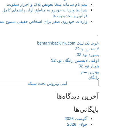
ثبت نام سامانه سخا تعویض پلاک و احراز سکونت
شرایط واردات خودرو به مناطق آزاد، راهنمای کامل
قوانین و محدودیت ها
واردات خودروی صفر برای اشخاص حقیقی ممنوع شد
.
خرید بک لینک behtarinbacklink.com
لایسنس نود32
پسورد نود 32
اوکلی لایسنس رایگان نود 32
همیار نود 32
بهترین سئو
رایگان
آنتی ویروس تحت شبکه
آخرین دیدگاه‌ها
بایگانی‌ها
آگوست 2026
جولای 2026