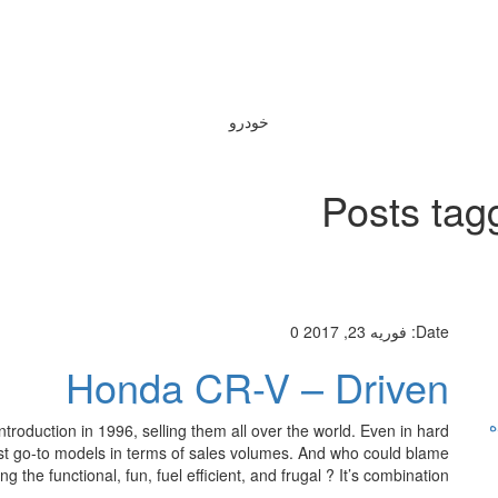
خودرو
Posts tag
Date:
فوریه 23, 2017
0
Honda CR-V – Driven
ه
troduction in 1996, selling them all over the world. Even in hard
t go-to models in terms of sales volumes. And who could blame
 the functional, fun, fuel efficient, and frugal ? It’s combination […]