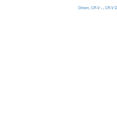
,
CR-V –
,
CR-V D