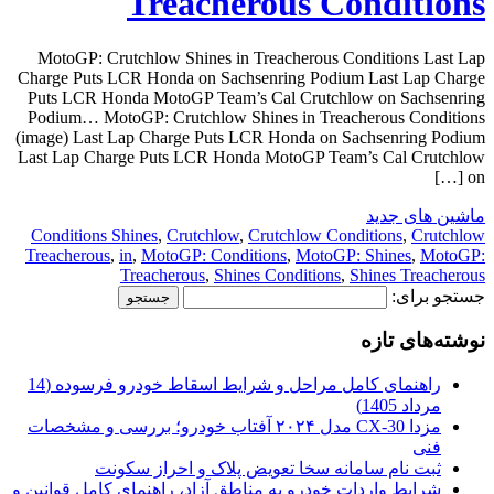
Treacherous Conditions
MotoGP: Crutchlow Shines in Treacherous Conditions Last Lap
Charge Puts LCR Honda on Sachsenring Podium Last Lap Charge
Puts LCR Honda MotoGP Team’s Cal Crutchlow on Sachsenring
Podium… MotoGP: Crutchlow Shines in Treacherous Conditions
(image) Last Lap Charge Puts LCR Honda on Sachsenring Podium
Last Lap Charge Puts LCR Honda MotoGP Team’s Cal Crutchlow
on […]
ماشین های جدید
Conditions Shines
,
Crutchlow
,
Crutchlow Conditions
,
Crutchlow
Treacherous
,
in
,
MotoGP: Conditions
,
MotoGP: Shines
,
MotoGP:
Treacherous
,
Shines Conditions
,
Shines Treacherous
جستجو برای:
نوشته‌های تازه
راهنمای کامل مراحل و شرایط اسقاط خودرو فرسوده (14
مرداد 1405)
مزدا CX-30 مدل ۲۰۲۴ آفتاب خودرو؛ بررسی و مشخصات
فنی
ثبت نام سامانه سخا تعویض پلاک و احراز سکونت
شرایط واردات خودرو به مناطق آزاد، راهنمای کامل قوانین و