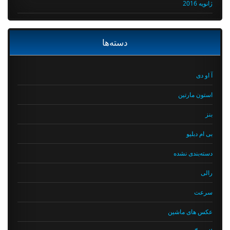
ژانویه 2016
دسته‌ها
آ او دی
استون مارتین
بنز
بی ام دبلیو
دسته‌بندی نشده
رالی
سرعت
عکس های ماشین