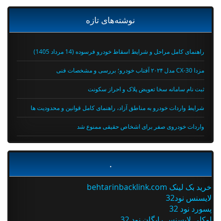
نوشته‌های تازه
راهنمای کامل مراحل و شرایط اسقاط خودرو فرسوده (14 مرداد 1405)
مزدا CX-30 مدل ۲۰۲۴ آفتاب خودرو؛ بررسی و مشخصات فنی
ثبت نام سامانه سخا تعویض پلاک و احراز سکونت
شرایط واردات خودرو به مناطق آزاد، راهنمای کامل قوانین و محدودیت ها
واردات خودروی صفر برای اشخاص حقیقی ممنوع شد
.
خرید بک لینک behtarinbacklink.com
لایسنس نود32
پسورد نود 32
اوکلی لایسنس رایگان نود 32