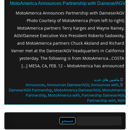
MotoAmerica Announces Partnership with Dainese/AGV
MotoAmerica Announces Partnership with Dainese/AGV
Photo Courtesy of MotoAmerica (From left to right)
MotoAmerica partners Terry Karges and Wayne Rainey,
AGV/Dainese Executive Vice President Roberto Sadowsky,
and MotoAmerica partners Chuck Aksland and Richard
Varner met at the Dainese/AGV headquarters in California
yesterday. The following is from MotoAmerica…COSTA
MESA, CA, FEB. 12 – MotoAmerica has announced […]
ماشین های جدید
Announces
,
Announces Dainese/AGV
,
Announces with
,
Dainese/AGV Partnership
,
MotoAmerica Dainese/AGV
,
MotoAmerica
Partnership
,
MotoAmerica with
,
Partnership Dainese/AGV
,
Partnership with
,
With
جستجو
برای: