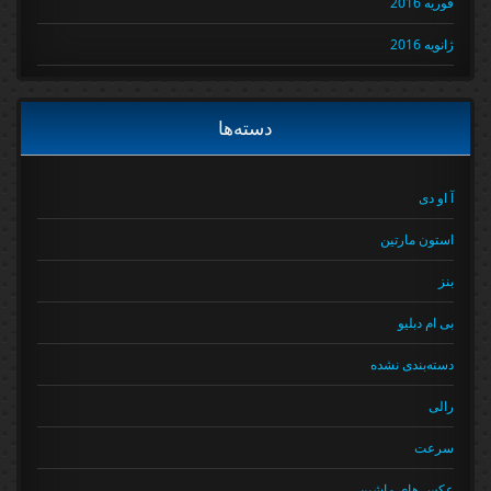
فوریه 2016
ژانویه 2016
دسته‌ها
آ او دی
استون مارتین
بنز
بی ام دبلیو
دسته‌بندی نشده
رالی
سرعت
عکس های ماشین