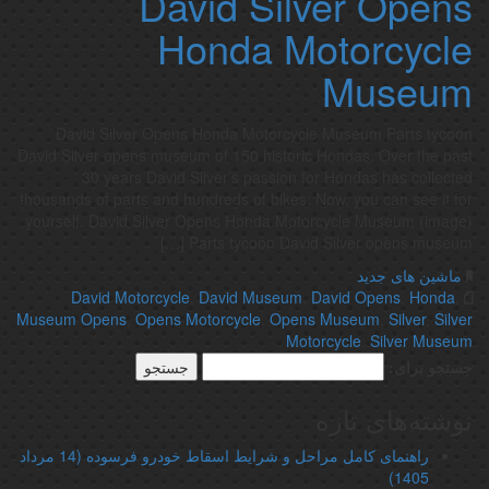
David Silver Opens
Honda Motorcycle
Museum
David Silver Opens Honda Motorcycle Museum Parts tycoon
David Silver opens museum of 150 historic Hondas. Over the past
30 years David Silver’s passion for Hondas has collected
thousands of parts and hundreds of bikes: Now, you can see it for
yourself. David Silver Opens Honda Motorcycle Museum (image)
Parts tycoon David Silver opens museum […]
ماشین های جدید
David Motorcycle
,
David Museum
,
David Opens
,
Honda
,
Museum Opens
,
Opens Motorcycle
,
Opens Museum
,
Silver
,
Silver
Motorcycle
,
Silver Museum
جستجو برای:
نوشته‌های تازه
راهنمای کامل مراحل و شرایط اسقاط خودرو فرسوده (14 مرداد
1405)