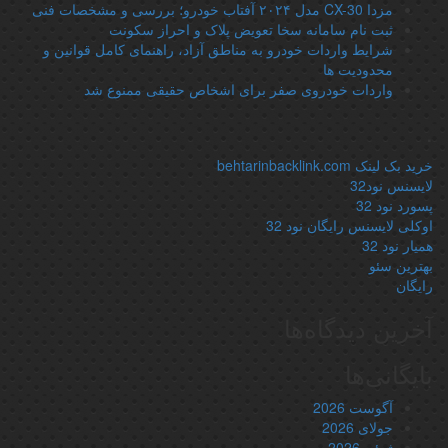
مزدا CX-30 مدل ۲۰۲۴ آفتاب خودرو؛ بررسی و مشخصات فنی
ثبت نام سامانه سخا تعویض پلاک و احراز سکونت
شرایط واردات خودرو به مناطق آزاد، راهنمای کامل قوانین و
محدودیت ها
واردات خودروی صفر برای اشخاص حقیقی ممنوع شد
.
خرید بک لینک behtarinbacklink.com
لایسنس نود32
پسورد نود 32
اوکلی لایسنس رایگان نود 32
همیار نود 32
بهترین سئو
رایگان
آخرین دیدگاه‌ها
بایگانی‌ها
آگوست 2026
جولای 2026
ژوئن 2026