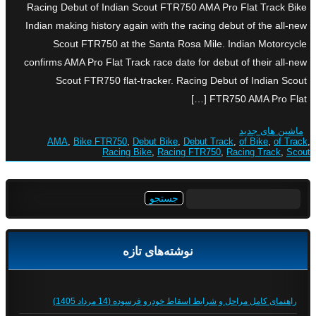
Racing Debut of Indian Scout FTR750 AMA Pro Flat Track Bike
Indian making history again with the racing debut of the all-new
Scout FTR750 at the Santa Rosa Mile. Indian Motorcycle
confirms AMA Pro Flat Track race date for debut of their all-new
Scout FTR750 flat-tracker. Racing Debut of Indian Scout
FTR750 AMA Pro Flat […]
ماشین های جدید
AMA
,
Bike FTR750
,
Debut Bike
,
Debut Track
,
of Bike
,
of Track
,
Racing Bike
,
Racing FTR750
,
Racing Track
,
Scout
جستجو
برای:
نوشته‌های تازه
راهنمای کامل مراحل و شرایط اسقاط خودرو فرسوده (14 مرداد 1405)