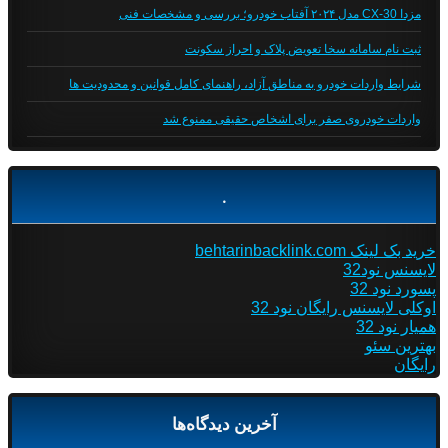
مزدا CX-30 مدل ۲۰۲۴ آفتاب خودرو؛ بررسی و مشخصات فنی
ثبت نام سامانه سخا تعویض پلاک و احراز سکونت
شرایط واردات خودرو به مناطق آزاد، راهنمای کامل قوانین و محدودیت ها
واردات خودروی صفر برای اشخاص حقیقی ممنوع شد
.
خرید بک لینک behtarinbacklink.com
لایسنس نود32
پسورد نود 32
اوکلی لایسنس رایگان نود 32
همیار نود 32
بهترین سئو
رایگان
آخرین دیدگاه‌ها