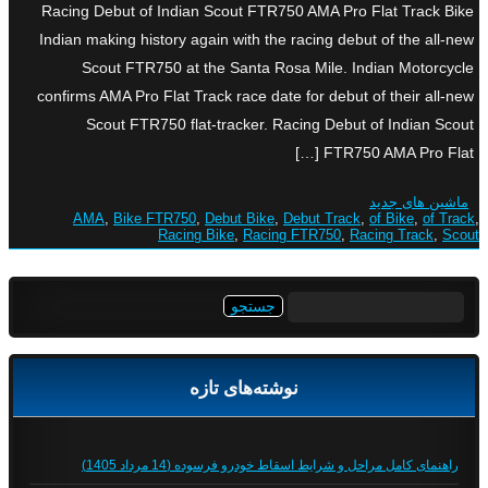
Racing Debut of Indian Scout FTR750 AMA Pro Flat Track Bike
Indian making history again with the racing debut of the all-new
Scout FTR750 at the Santa Rosa Mile. Indian Motorcycle
confirms AMA Pro Flat Track race date for debut of their all-new
Scout FTR750 flat-tracker. Racing Debut of Indian Scout
FTR750 AMA Pro Flat […]
ماشین های جدید
AMA
,
Bike FTR750
,
Debut Bike
,
Debut Track
,
of Bike
,
of Track
,
Racing Bike
,
Racing FTR750
,
Racing Track
,
Scout
جستجو
برای:
نوشته‌های تازه
راهنمای کامل مراحل و شرایط اسقاط خودرو فرسوده (14 مرداد 1405)