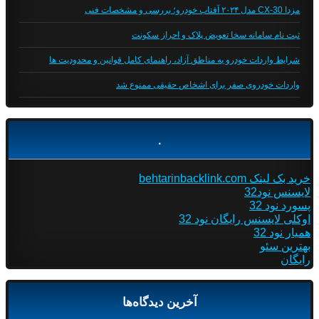
مزدا CX-30 مدل ۲۰۲۴ آفتاب خودرو؛ بررسی و مشخصات فنی
ثبت نام سامانه سخا تعویض پلاک و احراز سکونت
شرایط واردات خودرو به مناطق آزاد، راهنمای کامل قوانین و محدودیت ها
واردات خودروی صفر برای اشخاص حقیقی ممنوع شد
.
خرید بک لینک behtarinbacklink.com
لایسنس نود32
پسورد نود 32
اوکلی لایسنس رایگان نود 32
همیار نود 32
بهترین سئو
رایگان
آخرین دیدگاه‌ها