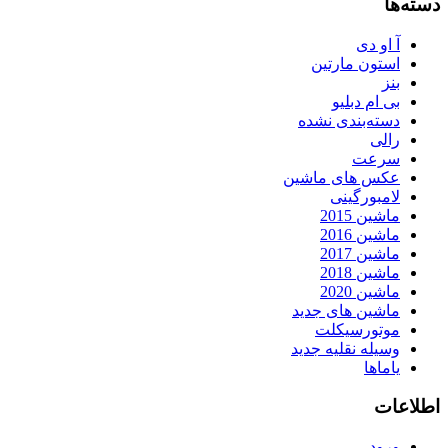
دسته‌ها
آ او دی
استون مارتین
بنز
بی ام دبلیو
دسته‌بندی نشده
رالی
سرعت
عکس های ماشین
لامبورگینی
ماشین 2015
ماشین 2016
ماشین 2017
ماشین 2018
ماشین 2020
ماشین های جدید
موتورسیکلت
وسیله نقلیه جدید
یاماها
اطلاعات
ورود