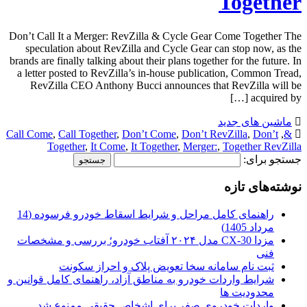
Together
Don’t Call It a Merger: RevZilla & Cycle Gear Come Together The
speculation about RevZilla and Cycle Gear can stop now, as the
brands are finally talking about their plans together for the future. In
a letter posted to RevZilla’s in-house publication, Common Tread,
RevZilla CEO Anthony Bucci announces that RevZilla will be
acquired by […]
ماشین های جدید
Call Come
,
Call Together
,
Don’t Come
,
Don’t RevZilla
,
Don’t
,
&
Together
,
It Come
,
It Together
,
Merger:
,
Together RevZilla
جستجو برای:
نوشته‌های تازه
راهنمای کامل مراحل و شرایط اسقاط خودرو فرسوده (14
مرداد 1405)
مزدا CX-30 مدل ۲۰۲۴ آفتاب خودرو؛ بررسی و مشخصات
فنی
ثبت نام سامانه سخا تعویض پلاک و احراز سکونت
شرایط واردات خودرو به مناطق آزاد، راهنمای کامل قوانین و
محدودیت ها
واردات خودروی صفر برای اشخاص حقیقی ممنوع شد