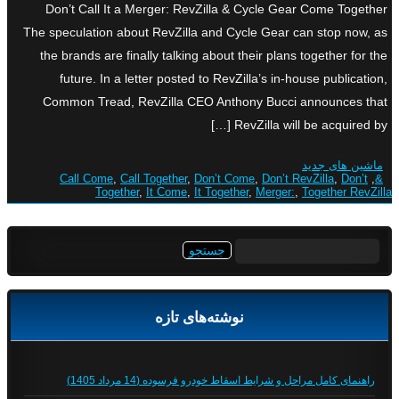
Don’t Call It a Merger: RevZilla & Cycle Gear Come Together
The speculation about RevZilla and Cycle Gear can stop now, as
the brands are finally talking about their plans together for the
future. In a letter posted to RevZilla’s in-house publication,
Common Tread, RevZilla CEO Anthony Bucci announces that
RevZilla will be acquired by […]
ماشین های جدید
Call Come
,
Call Together
,
Don’t Come
,
Don’t RevZilla
,
Don’t
,
&
Together
,
It Come
,
It Together
,
Merger:
,
Together RevZilla
جستجو
برای:
نوشته‌های تازه
راهنمای کامل مراحل و شرایط اسقاط خودرو فرسوده (14 مرداد 1405)