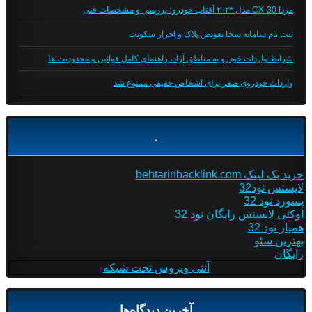
مزدا CX-30 مدل ۲۰۲۴ آفتاب خودرو؛ بررسی و مشخصات فنی
ثبت نام سامانه سخا تعویض پلاک و احراز سکونت
شرایط واردات خودرو به مناطق آزاد، راهنمای کامل قوانین و محدودیت ها
واردات خودروی صفر برای اشخاص حقیقی ممنوع شد
.
خرید بک لینک behtarinbacklink.com
لایسنس نود32
پسورد نود 32
اوکلی لایسنس رایگان نود 32
همیار نود 32
بهترین سئو
رایگان
آنتی ویروس تحت شبکه
آخرین دیدگاه‌ها