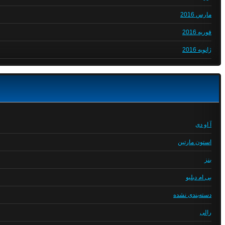
مارس 2016
فوریه 2016
ژانویه 2016
آ او دی
استون مارتین
بنز
بی ام دبلیو
دسته‌بندی نشده
رالی