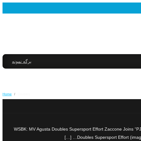
برگه نمونه
Home
/
Doubles
WSBK: MV Agusta Doubles Supersport Effort Zaccone Joins “PJ
Doubles Supersport Effort (imag