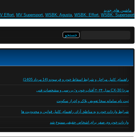
ماشین های جدید
V Effort
,
MV Supersport
,
WSBK: Agusta
,
WSBK: Effort
,
WSBK: Supersport
جستجو
برای:
راهنمای کامل مراحل و شرایط اسقاط خودرو فرسوده (14 مرداد 1405)
مزدا CX-30 مدل ۲۰۲۴ آفتاب خودرو؛ بررسی و مشخصات فنی
ثبت نام سامانه سخا تعویض پلاک و احراز سکونت
شرایط واردات خودرو به مناطق آزاد، راهنمای کامل قوانین و محدودیت ها
واردات خودروی صفر برای اشخاص حقیقی ممنوع شد