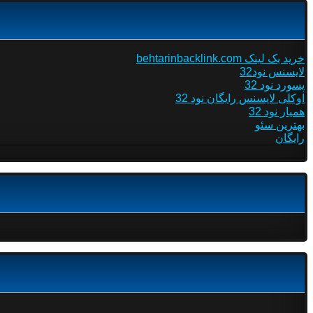
خرید بک لینک behtarinbacklink.com
لایسنس نود32
پسورد نود 32
اوکلی لایسنس رایگان نود 32
همیار نود 32
بهترین سئو
رایگان