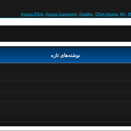
Agusta Effort
,
Agusta Supersport
,
Doubles
,
Effort Agusta
,
MV
,
M
نوشته‌های تازه