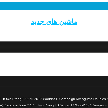
ماشین های جدید
” in two Prong F3 675 2017 WorldSSP Campaign MV Agusta Doubles it
e) Zaccone Joins “PJ” in two Prong F3 675 2017 WorldSSP Campaign MV A