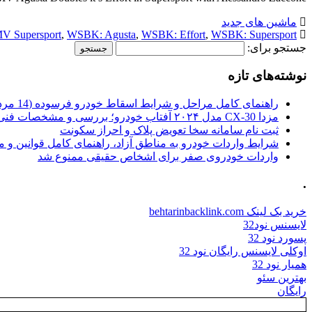
ماشین های جدید
V Supersport
,
WSBK: Agusta
,
WSBK: Effort
,
WSBK: Supersport
جستجو برای:
نوشته‌های تازه
راهنمای کامل مراحل و شرایط اسقاط خودرو فرسوده (14 مرداد 1405)
مزدا CX-30 مدل ۲۰۲۴ آفتاب خودرو؛ بررسی و مشخصات فنی
ثبت نام سامانه سخا تعویض پلاک و احراز سکونت
شرایط واردات خودرو به مناطق آزاد، راهنمای کامل قوانین و 
واردات خودروی صفر برای اشخاص حقیقی ممنوع شد
.
خرید بک لینک behtarinbacklink.com
لایسنس نود32
پسورد نود 32
اوکلی لایسنس رایگان نود 32
همیار نود 32
بهترین سئو
رایگان