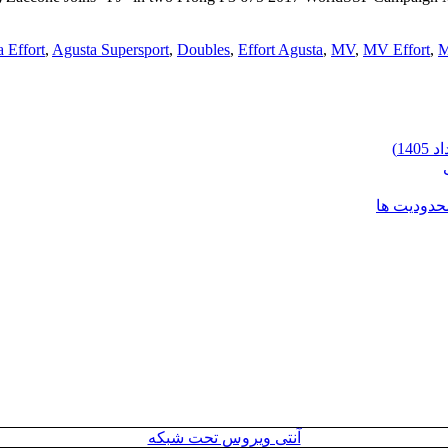
 Effort
,
Agusta Supersport
,
Doubles
,
Effort Agusta
,
MV
,
MV Effort
,
M
محدودیت ها
آنتی ویروس تحت شبکه