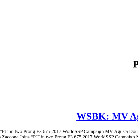
P
WSBK: MV Agu
“PJ” in two Prong F3 675 2017 WorldSSP Campaign MV Agusta Doubl
 Zaccone Joins “PJ” in two Prong F3 675 2017 WorldSSP Campaign MV Ag