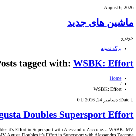
August 6, 2026
ماشین های جدید
خودرو
برگه نمونه
osts tagged with:
WSBK: Effort
Home
/
WSBK: Effort
Date:
دسامبر 24, 2016
0
sta Doubles Supersport Effort
es it’s Effort in Supersport with Alessandro Zaccone… WSBK: MV
usta Doubles it’s Effort in Supersport with Alessandro Zaccone… […]