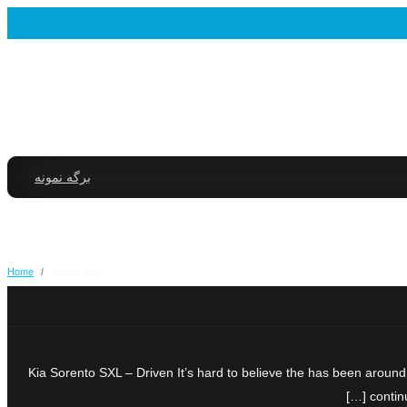
برگه نمونه
Home
/
Driven SXL
Kia Sorento SXL – Driven It’s hard to believe the has been around
contin