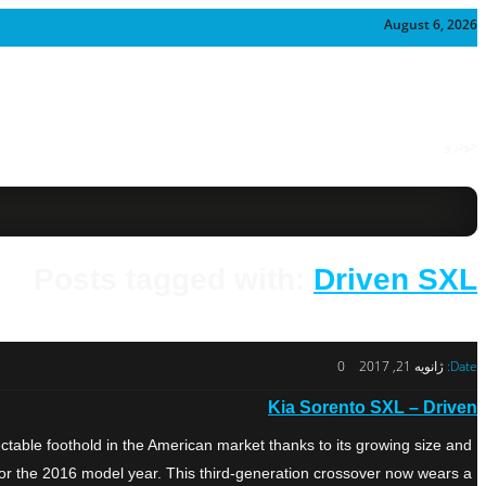
August 6, 2026
خودرو
Posts tagged with:
Driven SXL
Date:
ژانویه 21, 2017
0
Kia Sorento SXL – Driven
table foothold in the American market thanks to its growing size and
r the 2016 model year. This third-generation crossover now wears a […]