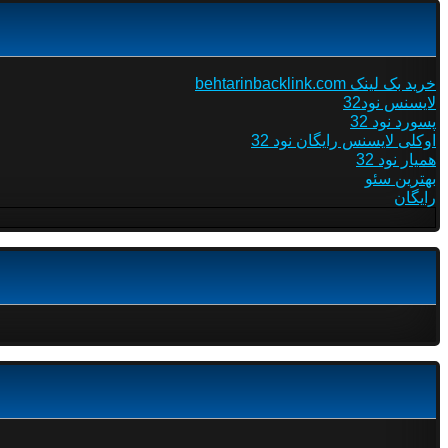
خرید بک لینک behtarinbacklink.com
لایسنس نود32
پسورد نود 32
اوکلی لایسنس رایگان نود 32
همیار نود 32
بهترین سئو
رایگان