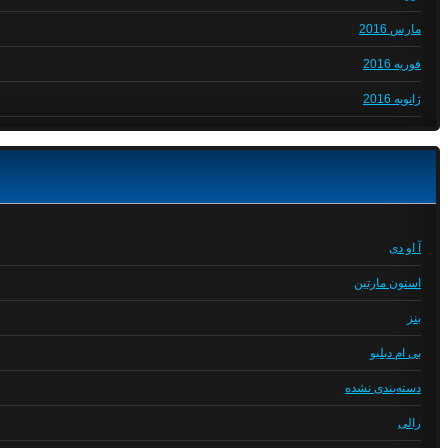
مارس 2016
فوریه 2016
ژانویه 2016
آ او دی
استون مارتین
بنز
بی ام دبلیو
دسته‌بندی نشده
رالی