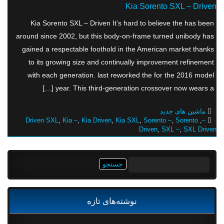
Kia Sorento SXL – Driven
Kia Sorento SXL – Driven It’s hard to believe the has been
around since 2002, but this body-on-frame turned unibody has
gained a respectable foothold in the American market thanks
to its growing size and continually improvement refinement
with each generation. last reworked the for the 2016 model
year. This third-generation crossover now wears a […]
ماشین های جدید
Driven SXL
,
Kia –
,
Kia Driven
,
Kia SXL
,
Sorento –
,
Sorento
,
–
Driven
,
SXL –
,
SXL Driven
جستجو
برای:
نوشته‌های تازه