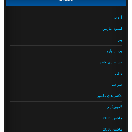
آ او دی
استون مارتین
بنز
بی ام دبلیو
دسته‌بندی نشده
رالی
سرعت
عکس های ماشین
لامبورگینی
ماشین 2015
ماشین 2016