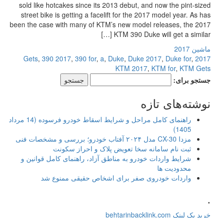
sold like hotcakes since its 2013 debut, and now the pint-sized
street bike is getting a facelift for the 2017 model year. As has
been the case with many of KTM’s new model releases, the 2017
KTM 390 Duke will get a similar […]
ماشین 2017
,
390 2017
,
390 for
,
a
,
Duke
,
Duke 2017
,
Duke for
,
2017 Gets
KTM 2017
,
KTM for
,
KTM Gets
جستجو برای:
نوشته‌های تازه
راهنمای کامل مراحل و شرایط اسقاط خودرو فرسوده (14 مرداد
1405)
مزدا CX-30 مدل ۲۰۲۴ آفتاب خودرو؛ بررسی و مشخصات فنی
ثبت نام سامانه سخا تعویض پلاک و احراز سکونت
شرایط واردات خودرو به مناطق آزاد، راهنمای کامل قوانین و
محدودیت ها
واردات خودروی صفر برای اشخاص حقیقی ممنوع شد
.
خرید بک لینک behtarinbacklink.com