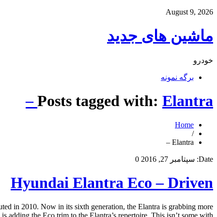
August 9, 2026
ماشین های جدید
خودرو
برگه نمونه
Posts tagged with:
Elantra –
Home
/
Elantra –
Date:
سپتامبر 27, 2016
0
Hyundai Elantra Eco – Driven
ted in 2010. Now in its sixth generation, the Elantra is grabbing more
 adding the Eco trim to the Elantra’s repertoire. This isn’t some with […]