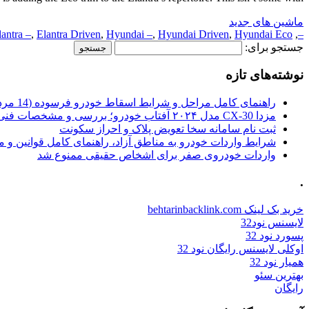
ماشین های جدید
lantra –
,
Elantra Driven
,
Hyundai –
,
Hyundai Driven
,
Hyundai Eco
,
–
جستجو برای:
نوشته‌های تازه
راهنمای کامل مراحل و شرایط اسقاط خودرو فرسوده (14 مرداد 1405)
مزدا CX-30 مدل ۲۰۲۴ آفتاب خودرو؛ بررسی و مشخصات فنی
ثبت نام سامانه سخا تعویض پلاک و احراز سکونت
شرایط واردات خودرو به مناطق آزاد، راهنمای کامل قوانین و 
واردات خودروی صفر برای اشخاص حقیقی ممنوع شد
.
خرید بک لینک behtarinbacklink.com
لایسنس نود32
پسورد نود 32
اوکلی لایسنس رایگان نود 32
همیار نود 32
بهترین سئو
رایگان