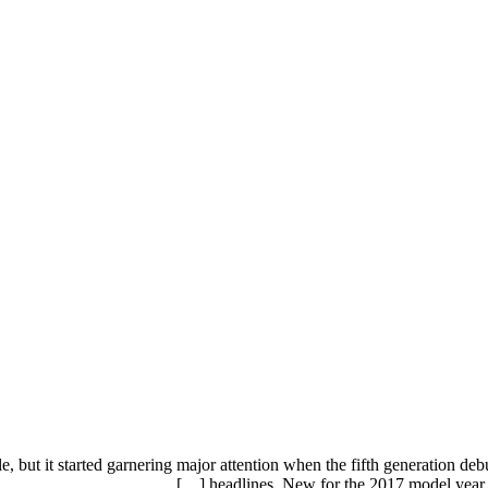
but it started garnering major attention when the fifth generation debu
headlines. New for the 2017 model year, is