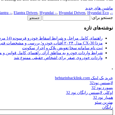
ماشین های جدید
lantra –
,
Elantra Driven
,
Hyundai –
,
Hyundai Driven
,
Hyundai Eco
,
–
جستجو برای:
نوشته‌های تازه
راهنمای کامل مراحل و شرایط اسقاط خودرو فرسوده (14 مرداد 1405)
مزدا CX-30 مدل ۲۰۲۴ آفتاب خودرو؛ بررسی و مشخصات فنی
ثبت نام سامانه سخا تعویض پلاک و احراز سکونت
شرایط واردات خودرو به مناطق آزاد، راهنمای کامل قوانین و 
واردات خودروی صفر برای اشخاص حقیقی ممنوع شد
.
خرید بک لینک behtarinbacklink.com
لایسنس نود32
پسورد نود 32
اوکلی لایسنس رایگان نود 32
همیار نود 32
بهترین سئو
رایگان