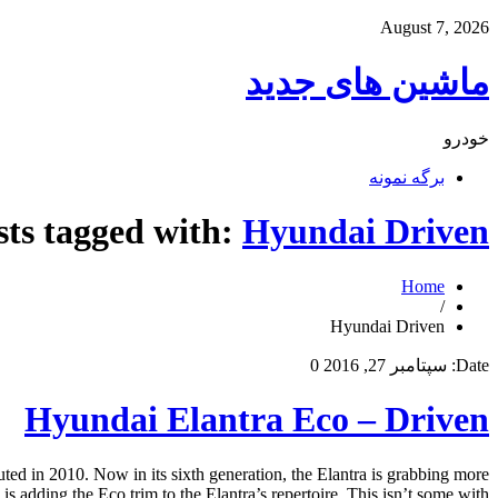
August 7, 2026
ماشین های جدید
خودرو
برگه نمونه
sts tagged with:
Hyundai Driven
Home
/
Hyundai Driven
Date:
سپتامبر 27, 2016
0
Hyundai Elantra Eco – Driven
ted in 2010. Now in its sixth generation, the Elantra is grabbing more
 adding the Eco trim to the Elantra’s repertoire. This isn’t some with […]