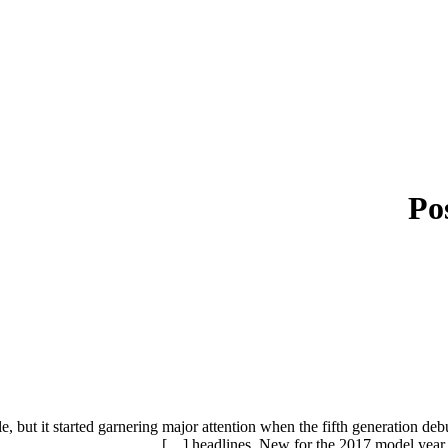
Po
but it started garnering major attention when the fifth generation debu
headlines. New for the 2017 model year, is