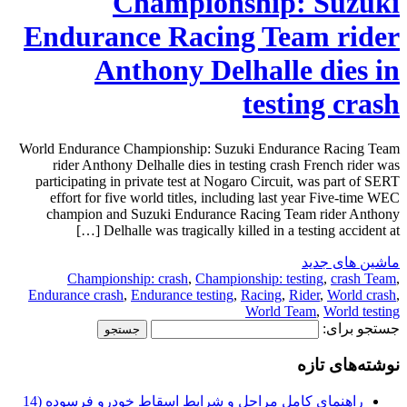
Championship: Suzuki
Endurance Racing Team rider
Anthony Delhalle dies in
testing crash
World Endurance Championship: Suzuki Endurance Racing Team
rider Anthony Delhalle dies in testing crash French rider was
participating in private test at Nogaro Circuit, was part of SERT
effort for five world titles, including last year Five-time WEC
champion and Suzuki Endurance Racing Team rider Anthony
Delhalle was tragically killed in a testing accident at […]
ماشین های جدید
Championship: crash
,
Championship: testing
,
crash Team
,
Endurance crash
,
Endurance testing
,
Racing
,
Rider
,
World crash
,
World Team
,
World testing
جستجو برای:
نوشته‌های تازه
راهنمای کامل مراحل و شرایط اسقاط خودرو فرسوده (14