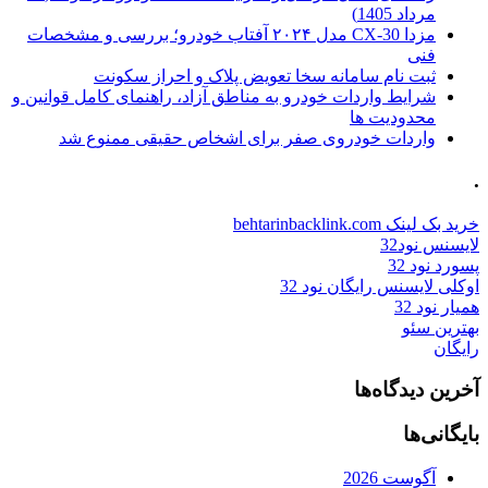
مرداد 1405)
مزدا CX-30 مدل ۲۰۲۴ آفتاب خودرو؛ بررسی و مشخصات
فنی
ثبت نام سامانه سخا تعویض پلاک و احراز سکونت
شرایط واردات خودرو به مناطق آزاد، راهنمای کامل قوانین و
محدودیت ها
واردات خودروی صفر برای اشخاص حقیقی ممنوع شد
.
خرید بک لینک behtarinbacklink.com
لایسنس نود32
پسورد نود 32
اوکلی لایسنس رایگان نود 32
همیار نود 32
بهترین سئو
رایگان
آخرین دیدگاه‌ها
بایگانی‌ها
آگوست 2026