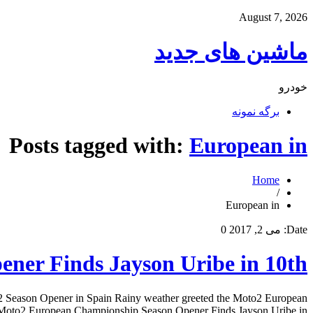
August 7, 2026
ماشین های جدید
خودرو
برگه نمونه
Posts tagged with:
European in
Home
/
European in
0
می 2, 2017
Date:
ner Finds Jayson Uribe in 10th
2 Season Opener in Spain Rainy weather greeted the Moto2 European
 Moto2 European Championship Season Opener Finds Jayson Uribe in […]