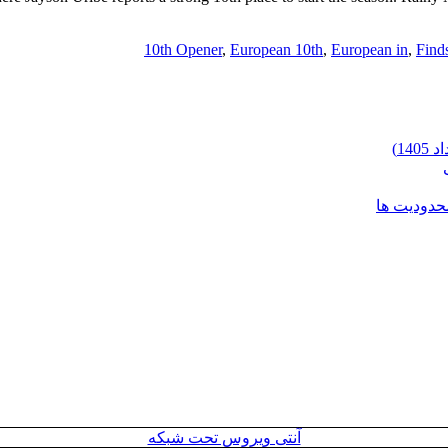
10th Opener
,
European 10th
,
European in
,
Find
شرایط وارد
آنتی ویروس تحت شبکه