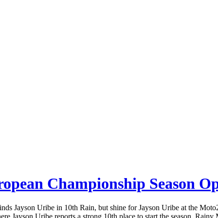
opean Championship Season Ope
s Jayson Uribe in 10th Rain, but shine for Jayson Uribe at the Moto
 Jayson Uribe reports a strong 10th place to start the season. Rainy