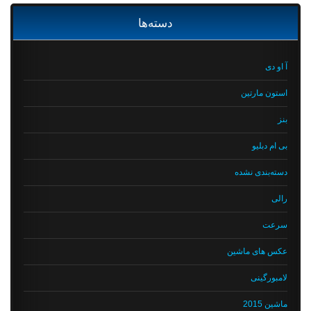
دسته‌ها
آ او دی
استون مارتین
بنز
بی ام دبلیو
دسته‌بندی نشده
رالی
سرعت
عکس های ماشین
لامبورگینی
ماشین 2015