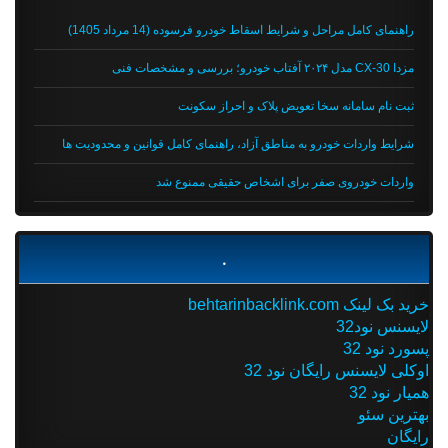
راهنمای کامل مراحل و شرایط اسقاط خودرو فرسوده (14 مرداد 1405)
مزدا CX-30 مدل ۲۰۲۴ آفتاب خودرو؛ بررسی و مشخصات فنی
ثبت نام سامانه سخا تعویض پلاک و احراز سکونت
شرایط واردات خودرو به مناطق آزاد، راهنمای کامل قوانین و محدودیت ها
واردات خودروی صفر برای اشخاص حقیقی ممنوع شد
.
خرید بک لینک behtarinbacklink.com
لایسنس نود32
پسورد نود 32
اوکلی لایسنس رایگان نود 32
همیار نود 32
بهترین سئو
رایگان