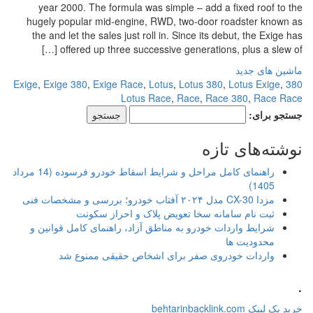
year 2000. The formula was simple – add a fixed roof to the
hugely popular mid-engine, RWD, two-door roadster known as
the and let the sales just roll in. Since its debut, the Exige has
offered up three successive generations, plus a slew of […]
ماشین های جدید
,
Exige 380
,
Exige Race
,
Lotus
,
Lotus 380
,
Lotus Exige
,
380 Exige
Lotus Race
,
Race
,
Race 380
,
Race Race
جستجو برای:
نوشته‌های تازه
راهنمای کامل مراحل و شرایط اسقاط خودرو فرسوده (14 مرداد
1405)
مزدا CX-30 مدل ۲۰۲۴ آفتاب خودرو؛ بررسی و مشخصات فنی
ثبت نام سامانه سخا تعویض پلاک و احراز سکونت
شرایط واردات خودرو به مناطق آزاد، راهنمای کامل قوانین و
محدودیت ها
واردات خودروی صفر برای اشخاص حقیقی ممنوع شد
.
خرید بک لینک behtarinbacklink.com