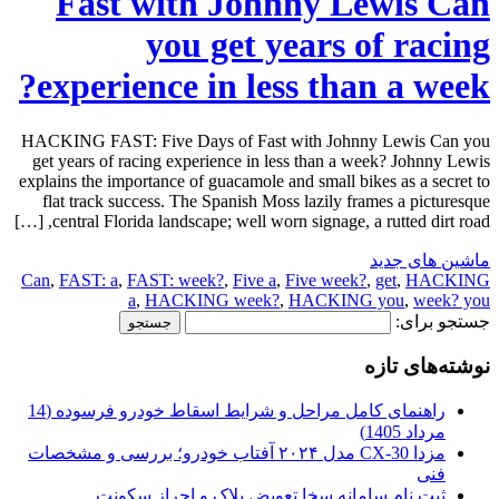
Fast with Johnny Lewis Can
you get years of racing
experience in less than a week?
HACKING FAST: Five Days of Fast with Johnny Lewis Can you
get years of racing experience in less than a week? Johnny Lewis
explains the importance of guacamole and small bikes as a secret to
flat track success. The Spanish Moss lazily frames a picturesque
central Florida landscape; well worn signage, a rutted dirt road, […]
ماشین های جدید
Can
,
FAST: a
,
FAST: week?
,
Five a
,
Five week?
,
get
,
HACKING
a
,
HACKING week?
,
HACKING you
,
week? you
جستجو برای:
نوشته‌های تازه
راهنمای کامل مراحل و شرایط اسقاط خودرو فرسوده (14
مرداد 1405)
مزدا CX-30 مدل ۲۰۲۴ آفتاب خودرو؛ بررسی و مشخصات
فنی
ثبت نام سامانه سخا تعویض پلاک و احراز سکونت