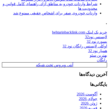
شرایط واردات خودرو به مناطق آزاد، راهنمای کامل قوانین و
محدودیت ها
واردات خودروی صفر برای اشخاص حقیقی ممنوع شد
.
خرید بک لینک behtarinbacklink.com
لایسنس نود32
پسورد نود 32
اوکلی لایسنس رایگان نود 32
همیار نود 32
بهترین سئو
رایگان
آنتی ویروس تحت شبکه
آخرین دیدگاه‌ها
بایگانی‌ها
آگوست 2026
جولای 2026
ژوئن 2026
فوریه 2026