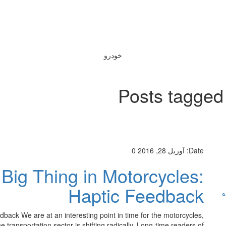
خودرو
Posts tagged
Date:
آوریل 28, 2016
0
Big Thing in Motorcycles:
Haptic Feedback
ه
back We are at an interesting point in time for the motorcycles,
transportation sector is shifting radically. Long-time readers of