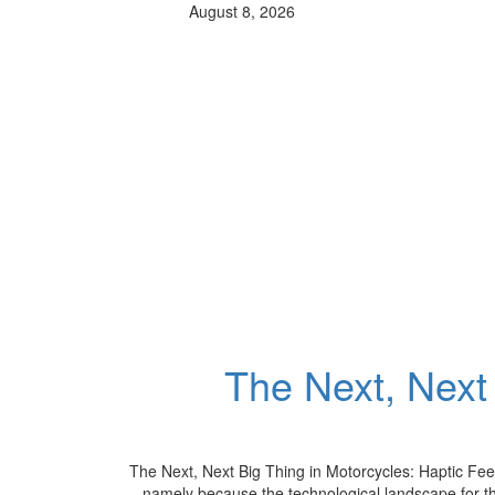
August 8, 2026
The Next, Next 
The Next, Next Big Thing in Motorcycles: Haptic Feed
namely because the technological landscape for the 