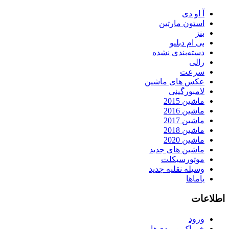
آ او دی
استون مارتین
بنز
بی ام دبلیو
دسته‌بندی نشده
رالی
سرعت
عکس های ماشین
لامبورگینی
ماشین 2015
ماشین 2016
ماشین 2017
ماشین 2018
ماشین 2020
ماشین های جدید
موتورسیکلت
وسیله نقلیه جدید
یاماها
اطلاعات
ورود
خوراک ورودی‌ها