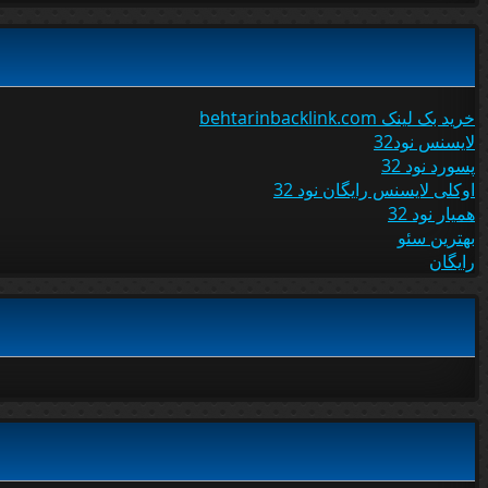
خرید بک لینک behtarinbacklink.com
لایسنس نود32
پسورد نود 32
اوکلی لایسنس رایگان نود 32
همیار نود 32
بهترین سئو
رایگان