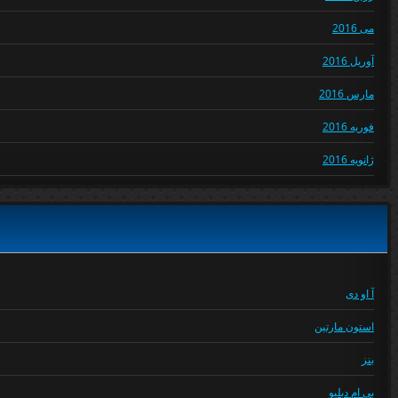
می 2016
آوریل 2016
مارس 2016
فوریه 2016
ژانویه 2016
آ او دی
استون مارتین
بنز
بی ام دبلیو