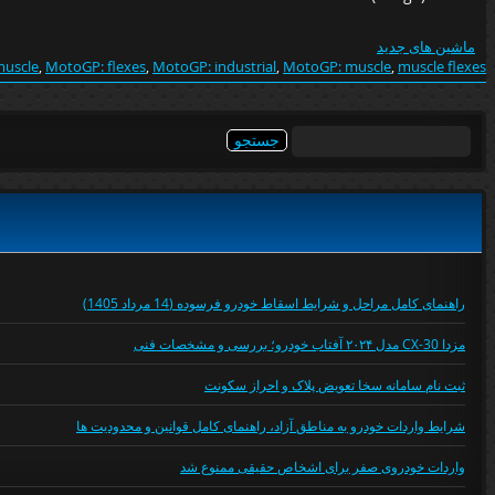
ماشین های جدید
muscle
,
MotoGP: flexes
,
MotoGP: industrial
,
MotoGP: muscle
,
muscle flexes
جستجو
برای:
راهنمای کامل مراحل و شرایط اسقاط خودرو فرسوده (14 مرداد 1405)
مزدا CX-30 مدل ۲۰۲۴ آفتاب خودرو؛ بررسی و مشخصات فنی
ثبت نام سامانه سخا تعویض پلاک و احراز سکونت
شرایط واردات خودرو به مناطق آزاد، راهنمای کامل قوانین و محدودیت ها
واردات خودروی صفر برای اشخاص حقیقی ممنوع شد