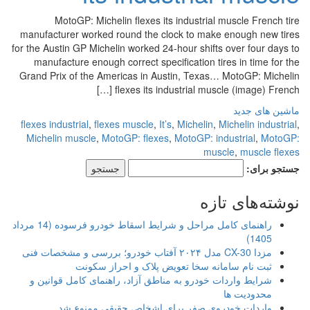
MotoGP: Michelin flexes its industrial muscle French tire
manufacturer worked round the clock to make enough new tires
for the Austin GP Michelin worked 24-hour shifts over four days to
manufacture enough correct specification tires in time for the
Grand Prix of the Americas in Austin, Texas… MotoGP: Michelin
flexes its industrial muscle (image) French […]
ماشین های جدید
flexes industrial
,
flexes muscle
,
It’s
,
Michelin
,
Michelin industrial
,
Michelin muscle
,
MotoGP: flexes
,
MotoGP: industrial
,
MotoGP:
muscle
,
muscle flexes
جستجو برای:
نوشته‌های تازه
راهنمای کامل مراحل و شرایط اسقاط خودرو فرسوده (14 مرداد
1405)
مزدا CX-30 مدل ۲۰۲۴ آفتاب خودرو؛ بررسی و مشخصات فنی
ثبت نام سامانه سخا تعویض پلاک و احراز سکونت
شرایط واردات خودرو به مناطق آزاد، راهنمای کامل قوانین و
محدودیت ها
واردات خودروی صفر برای اشخاص حقیقی ممنوع شد