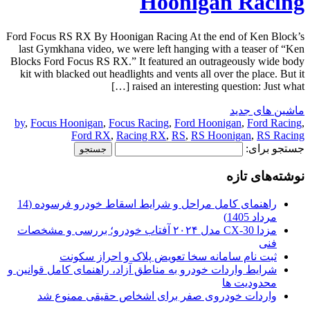
Hoonigan Racing
Ford Focus RS RX By Hoonigan Racing At the end of Ken Block’s
last Gymkhana video, we were left hanging with a teaser of “Ken
Blocks Ford Focus RS RX.” It featured an outrageously wide body
kit with blacked out headlights and vents all over the place. But it
raised an interesting question: Just what […]
ماشین های جدید
by
,
Focus Hoonigan
,
Focus Racing
,
Ford Hoonigan
,
Ford Racing
,
Ford RX
,
Racing RX
,
RS
,
RS Hoonigan
,
RS Racing
جستجو برای:
نوشته‌های تازه
راهنمای کامل مراحل و شرایط اسقاط خودرو فرسوده (14
مرداد 1405)
مزدا CX-30 مدل ۲۰۲۴ آفتاب خودرو؛ بررسی و مشخصات
فنی
ثبت نام سامانه سخا تعویض پلاک و احراز سکونت
شرایط واردات خودرو به مناطق آزاد، راهنمای کامل قوانین و
محدودیت ها
واردات خودروی صفر برای اشخاص حقیقی ممنوع شد