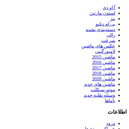
آ او دی
استون مارتین
بنز
بی ام دبلیو
دسته‌بندی نشده
رالی
سرعت
عکس های ماشین
لامبورگینی
ماشین 2015
ماشین 2016
ماشین 2017
ماشین 2018
ماشین 2020
ماشین های جدید
موتورسیکلت
وسیله نقلیه جدید
یاماها
اطلاعات
ورود
خوراک ورودی‌ها