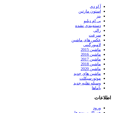
آ او دی
استون مارتین
بنز
بی ام دبلیو
دسته‌بندی نشده
رالی
سرعت
عکس های ماشین
لامبورگینی
ماشین 2015
ماشین 2016
ماشین 2017
ماشین 2018
ماشین 2020
ماشین های جدید
موتورسیکلت
وسیله نقلیه جدید
یاماها
اطلاعات
ورود
خوراک ورودی‌ها