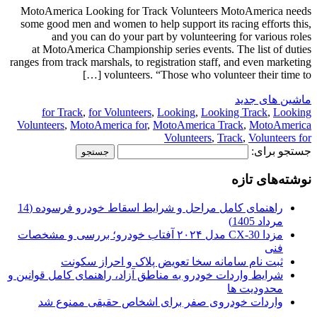
MotoAmerica Looking for Track Volunteers MotoAmerica needs
some good men and women to help support its racing efforts this,
and you can do your part by volunteering for various roles
at MotoAmerica Championship series events. The list of duties
ranges from track marshals, to registration staff, and even marketing
volunteers. “Those who volunteer their time to […]
ماشین های جدید
for Track
,
for Volunteers
,
Looking
,
Looking Track
,
Looking
Volunteers
,
MotoAmerica for
,
MotoAmerica Track
,
MotoAmerica
Volunteers
,
Track
,
Volunteers for
جستجو برای:
نوشته‌های تازه
راهنمای کامل مراحل و شرایط اسقاط خودرو فرسوده (14
مرداد 1405)
مزدا CX-30 مدل ۲۰۲۴ آفتاب خودرو؛ بررسی و مشخصات
فنی
ثبت نام سامانه سخا تعویض پلاک و احراز سکونت
شرایط واردات خودرو به مناطق آزاد، راهنمای کامل قوانین و
محدودیت ها
واردات خودروی صفر برای اشخاص حقیقی ممنوع شد