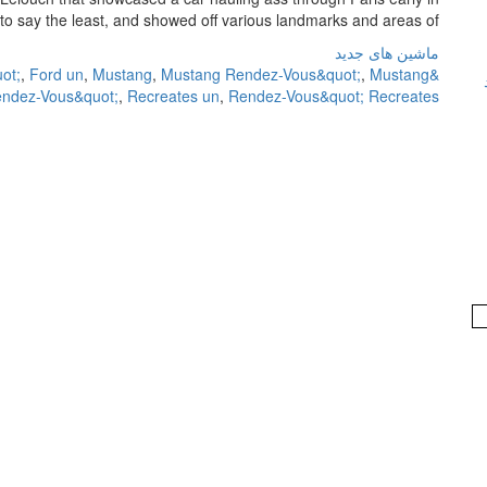
to say the least, and showed off various landmarks and areas of […]
ماشین های جدید
ot;
,
Ford un
,
Mustang
,
Mustang Rendez-Vous&quot;
,
Mustang
&quot;C'était
endez-Vous&quot;
,
Recreates un
,
Rendez-Vous&quot; Recreates