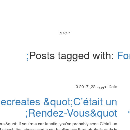
خودرو
Posts tagged with:
Fo
Date:
فوریه 22, 2017
0
creates &quot;C’était un
Rendez-Vous&quot;
ه
&quot; If you’re a car fanatic, you’ve probably seen C’était un
elouch that showcased a car hauling ass through Paris early in