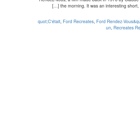
the morning. It was an interesting short, 
,
Ford Recreates
,
Ford Rendez-Vous&qu
un
,
Recreates R