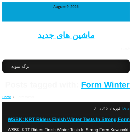
August 9, 2026
ماشین های جدید
خودرو
برگه نمونه
Posts tagged with:
Form Winter
Home
/
Form Winter
Date:
فوریه 8, 2016
0
WSBK: KRT Riders Finish Winter Tests In Strong Form
WSBK: KRT Riders Finish Winter Tests In Strong Form Kawasaki