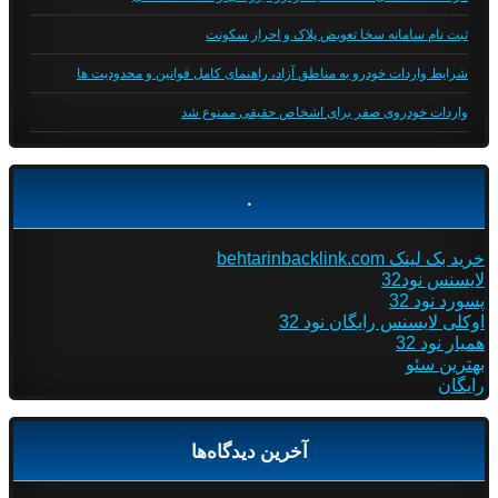
ثبت نام سامانه سخا تعویض پلاک و احراز سکونت
شرایط واردات خودرو به مناطق آزاد، راهنمای کامل قوانین و محدودیت ها
واردات خودروی صفر برای اشخاص حقیقی ممنوع شد
.
خرید بک لینک behtarinbacklink.com
لایسنس نود32
پسورد نود 32
اوکلی لایسنس رایگان نود 32
همیار نود 32
بهترین سئو
رایگان
آخرین دیدگاه‌ها