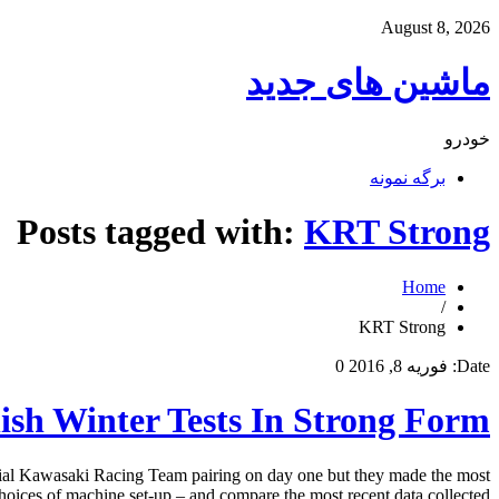
August 8, 2026
ماشین های جدید
خودرو
برگه نمونه
Posts tagged with:
KRT Strong
Home
/
KRT Strong
Date:
فوریه 8, 2016
0
h Winter Tests In Strong Form
ial Kawasaki Racing Team pairing on day one but they made the most
hoices of machine set-up – and compare the most recent data collected […]