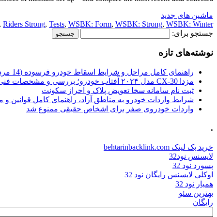
ماشین های جدید
,
Riders Strong
,
Tests
,
WSBK: Form
,
WSBK: Strong
,
WSBK: Winter
جستجو برای:
نوشته‌های تازه
راهنمای کامل مراحل و شرایط اسقاط خودرو فرسوده (14 مرداد 1405)
مزدا CX-30 مدل ۲۰۲۴ آفتاب خودرو؛ بررسی و مشخصات فنی
ثبت نام سامانه سخا تعویض پلاک و احراز سکونت
شرایط واردات خودرو به مناطق آزاد، راهنمای کامل قوانین و 
واردات خودروی صفر برای اشخاص حقیقی ممنوع شد
.
خرید بک لینک behtarinbacklink.com
لایسنس نود32
پسورد نود 32
اوکلی لایسنس رایگان نود 32
همیار نود 32
بهترین سئو
رایگان