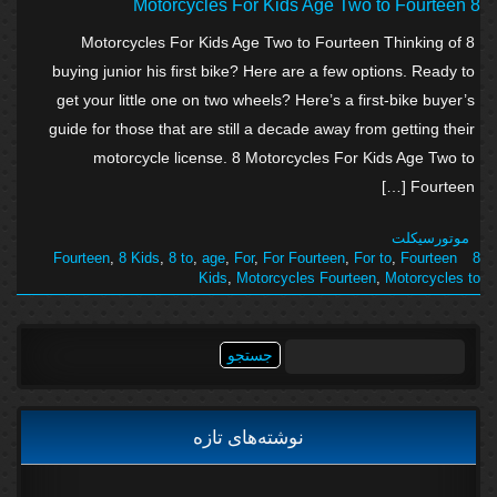
8 Motorcycles For Kids Age Two to Fourteen
8 Motorcycles For Kids Age Two to Fourteen Thinking of
buying junior his first bike? Here are a few options. Ready to
get your little one on two wheels? Here’s a first-bike buyer’s
guide for those that are still a decade away from getting their
motorcycle license. 8 Motorcycles For Kids Age Two to
Fourteen […]
موتورسیکلت
,
8 Kids
,
8 to
,
age
,
For
,
For Fourteen
,
For to
,
Fourteen
8 Fourteen
Kids
,
Motorcycles Fourteen
,
Motorcycles to
جستجو
برای:
نوشته‌های تازه