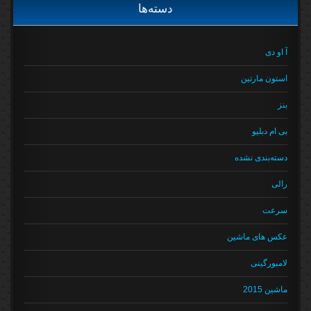
دسته‌ها
آ او دی
استون مارتین
بنز
بی ام دبلیو
دسته‌بندی نشده
رالی
سرعت
عکس های ماشین
لامبورگینی
ماشین 2015