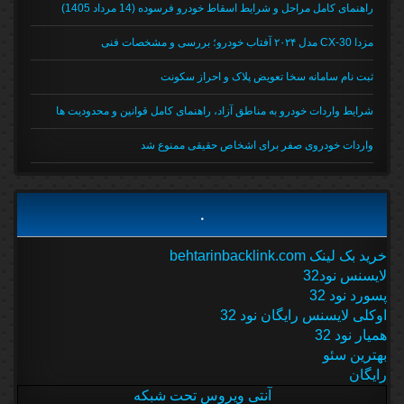
راهنمای کامل مراحل و شرایط اسقاط خودرو فرسوده (14 مرداد 1405)
مزدا CX-30 مدل ۲۰۲۴ آفتاب خودرو؛ بررسی و مشخصات فنی
ثبت نام سامانه سخا تعویض پلاک و احراز سکونت
شرایط واردات خودرو به مناطق آزاد، راهنمای کامل قوانین و محدودیت ها
واردات خودروی صفر برای اشخاص حقیقی ممنوع شد
.
خرید بک لینک behtarinbacklink.com
لایسنس نود32
پسورد نود 32
اوکلی لایسنس رایگان نود 32
همیار نود 32
بهترین سئو
رایگان
آنتی ویروس تحت شبکه