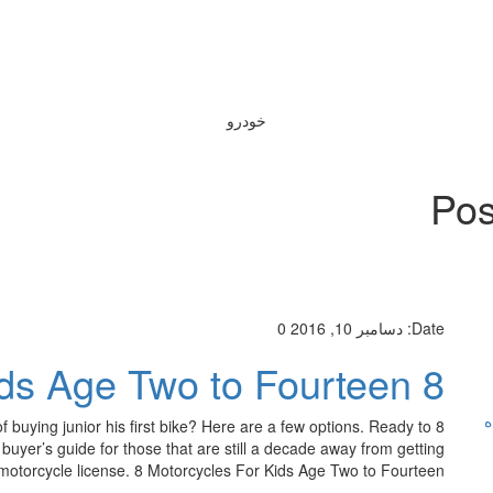
خودرو
Pos
Date:
دسامبر 10, 2016
0
8 Motorcycles For Kids Age Two to Fourteen
ه
 buying junior his first bike? Here are a few options. Ready to
e buyer’s guide for those that are still a decade away from getting
 motorcycle license. 8 Motorcycles For Kids Age Two to Fourteen […]