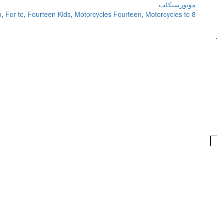
موتورسیکلت
n
,
For to
,
Fourteen Kids
,
Motorcycles Fourteen
,
Motorcycles to
8 Fourteen