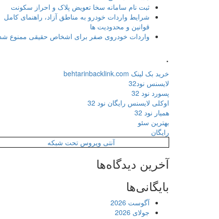
ثبت نام سامانه سخا تعویض پلاک و احراز سکونت
شرایط واردات خودرو به مناطق آزاد، راهنمای کامل
قوانین و محدودیت ها
واردات خودروی صفر برای اشخاص حقیقی ممنوع شد
.
خرید بک لینک behtarinbacklink.com
لایسنس نود32
پسورد نود 32
اوکلی لایسنس رایگان نود 32
همیار نود 32
بهترین سئو
رایگان
آنتی ویروس تحت شبکه
آخرین دیدگاه‌ها
بایگانی‌ها
آگوست 2026
جولای 2026