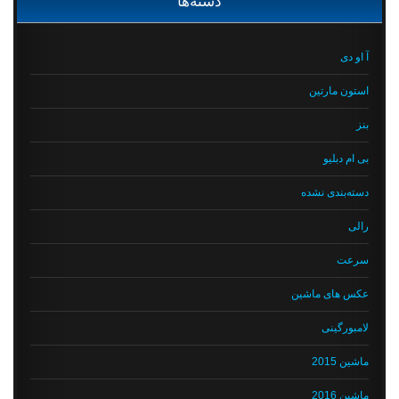
دسته‌ها
آ او دی
استون مارتین
بنز
بی ام دبلیو
دسته‌بندی نشده
رالی
سرعت
عکس های ماشین
لامبورگینی
ماشین 2015
ماشین 2016