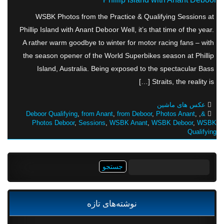
WSBK Photos from the Practice & Qualifying Sessions at
Phillip Island with Anant Deboor Well, it’s that time of the year.
A rather warm goodbye to winter for motor racing fans – with
the season opener of the World Superbikes season at Phillip
Island, Australia. Being exposed to the spectacular Bass
Straits, the reality is […]
عکس های ماشین
Deboor Qualifying
,
from Anant
,
from Deboor
,
Photos Anant
,
,
&
Photos Deboor
,
Sessions
,
WSBK Anant
,
WSBK Deboor
,
WSBK
Qualifying
جستجو
برای:
نوشته‌های تازه