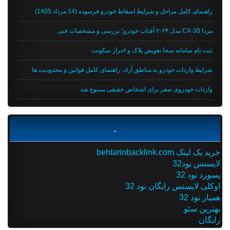
راهنمای کامل مراحل و شرایط اسقاط خودرو فرسوده (14 مرداد 1405)
مزدا CX-30 مدل ۲۰۲۴ آفتاب خودرو؛ بررسی و مشخصات فنی
ثبت نام سامانه سخا تعویض پلاک و احراز سکونت
شرایط واردات خودرو به مناطق آزاد، راهنمای کامل قوانین و محدودیت ها
واردات خودروی صفر برای اشخاص حقیقی ممنوع شد
.
خرید بک لینک behtarinbacklink.com
لایسنس نود32
پسورد نود 32
اوکلی لایسنس رایگان نود 32
همیار نود 32
بهترین سئو
رایگان