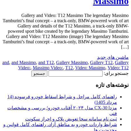
Massimo
Gallery and Video: T12 Massimo The legendary Massimo
Tamburini’s final concept – a track-only, BMW-powered work of art
Gallery and details of the T12 Massimo, a track-only BMW-
powered sport bike created by the legendary Massimo Tamburini.
Gallery and Video: T12 Massimo (image) The legendary Massimo
Tamburini’s final concept – a track-only, BMW-powered work of art
[…]
ماشین های جدید
and
,
and Massimo
,
and T12
,
Gallery Massimo
,
Gallery T12
,
Gallery
Video:
,
Massimo Video:
,
T12
,
Video: Massimo
,
Video: T12
جستجو برای:
نوشته‌های تازه
راهنمای کامل مراحل و شرایط اسقاط خودرو فرسوده (14
مرداد 1405)
مزدا CX-30 مدل ۲۰۲۴ آفتاب خودرو؛ بررسی و مشخصات
فنی
ثبت نام سامانه سخا تعویض پلاک و احراز سکونت
شرایط واردات خودرو به مناطق آزاد، راهنمای کامل قوانین و
محدودیت ها