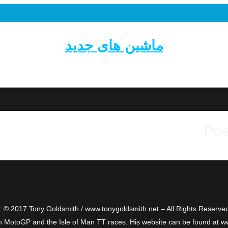
ماشین های جدید
Pos
 © 2017 Tony Goldsmith / www.tonygoldsmith.net – All Rights Reserved
n MotoGP and the Isle of Man TT races. His website can be found at www