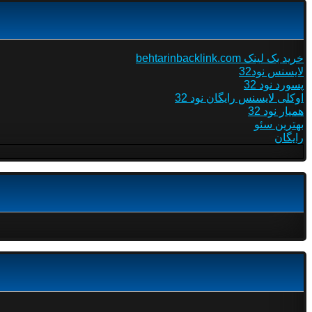
خرید بک لینک behtarinbacklink.com
لایسنس نود32
پسورد نود 32
اوکلی لایسنس رایگان نود 32
همیار نود 32
بهترین سئو
رایگان