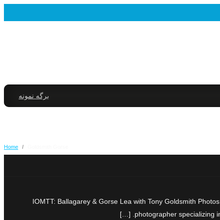
برگه نمونه
Home
/
Goldsmith Gorse
IOMTT: Ballagarey & Gorse Lea with Tony Goldsmith Photos:
photographer specializing i