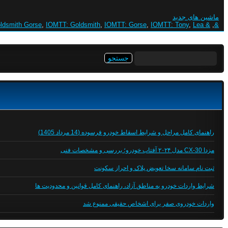
ماشین های جدید
ldsmith Gorse
,
IOMTT: Goldsmith
,
IOMTT: Gorse
,
IOMTT: Tony
,
Lea
& Tony
,
&
جستجو
برای:
راهنمای کامل مراحل و شرایط اسقاط خودرو فرسوده (14 مرداد 1405)
مزدا CX-30 مدل ۲۰۲۴ آفتاب خودرو؛ بررسی و مشخصات فنی
ثبت نام سامانه سخا تعویض پلاک و احراز سکونت
شرایط واردات خودرو به مناطق آزاد، راهنمای کامل قوانین و محدودیت ها
واردات خودروی صفر برای اشخاص حقیقی ممنوع شد