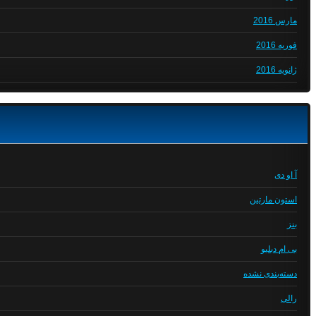
مارس 2016
فوریه 2016
ژانویه 2016
آ او دی
استون مارتین
بنز
بی ام دبلیو
دسته‌بندی نشده
رالی