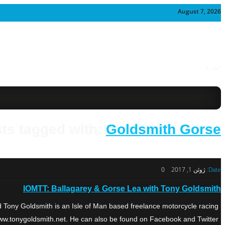
August 7, 2026
خودرو
ts tagged with:
Goldsmith Gorse
Date:
ژوئن 1, 2017
0
IOMTT: Ballagarey & Gorse Lea with Tony Goldsmith
 Tony Goldsmith is an Isle of Man based freelance motorcycle racing
.tonygoldsmith.net. He can also be found on Facebook and Twitter. […]