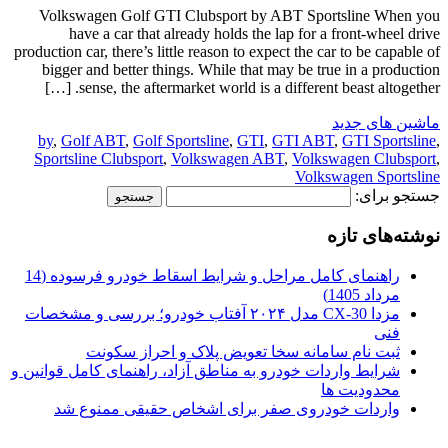
Volkswagen Golf GTI Clubsport by ABT Sportsline When you
have a car that already holds the lap for a front-wheel drive
production car, there’s little reason to expect the car to be capable of
bigger and better things. While that may be true in a production
sense, the aftermarket world is a different beast altogether. […]
ماشین های جدید
by
,
Golf ABT
,
Golf Sportsline
,
GTI
,
GTI ABT
,
GTI Sportsline
,
Sportsline Clubsport
,
Volkswagen ABT
,
Volkswagen Clubsport
,
Volkswagen Sportsline
جستجو برای:
نوشته‌های تازه
راهنمای کامل مراحل و شرایط اسقاط خودرو فرسوده (14
مرداد 1405)
مزدا CX-30 مدل ۲۰۲۴ آفتاب خودرو؛ بررسی و مشخصات
فنی
ثبت نام سامانه سخا تعویض پلاک و احراز سکونت
شرایط واردات خودرو به مناطق آزاد، راهنمای کامل قوانین و
محدودیت ها
واردات خودروی صفر برای اشخاص حقیقی ممنوع شد
.