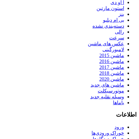
آ او دی
استون مارتین
بنز
بی ام دبلیو
دسته‌بندی نشده
رالی
سرعت
عکس های ماشین
لامبورگینی
ماشین 2015
ماشین 2016
ماشین 2017
ماشین 2018
ماشین 2020
ماشین های جدید
موتورسیکلت
وسیله نقلیه جدید
یاماها
اطلاعات
ورود
خوراک ورودی‌ها
خوراک دیدگاه‌ها