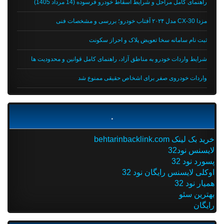
راهنمای کامل مراحل و شرایط اسقاط خودرو فرسوده (14 مرداد 1405)
مزدا CX-30 مدل ۲۰۲۴ آفتاب خودرو؛ بررسی و مشخصات فنی
ثبت نام سامانه سخا تعویض پلاک و احراز سکونت
شرایط واردات خودرو به مناطق آزاد، راهنمای کامل قوانین و محدودیت ها
واردات خودروی صفر برای اشخاص حقیقی ممنوع شد
.
خرید بک لینک behtarinbacklink.com
لایسنس نود32
پسورد نود 32
اوکلی لایسنس رایگان نود 32
همیار نود 32
بهترین سئو
رایگان