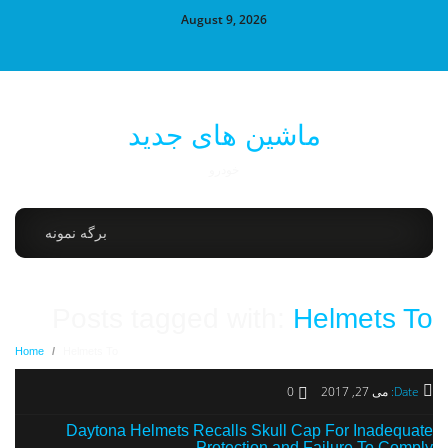
August 9, 2026
ماشین های جدید
خودرو
برگه نمونه
Posts tagged with:
Helmets To
Home
/
Helmets To
Date:
می 27, 2017
0
Daytona Helmets Recalls Skull Cap For Inadequate
Protection and Failure To Comply