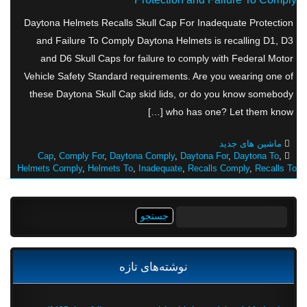
Daytona Helmets Recalls Skull Cap For Inadequate Protection
and Failure To Comply Daytona Helmets is recalling D1, D3
and D6 Skull Caps for failure to comply with Federal Motor
Vehicle Safety Standard requirements. Are you wearing one of
these Daytona Skull Cap skid lids, or do you know somebody
who has one? Let them know […]
ماشین های جدید
Cap
,
Comply For
,
Daytona Comply
,
Daytona For
,
Daytona To
,
Helmets Comply
,
Helmets To
,
Inadequate
,
Recalls Comply
,
Recalls To
جستجو
برای:
نوشته‌های تازه