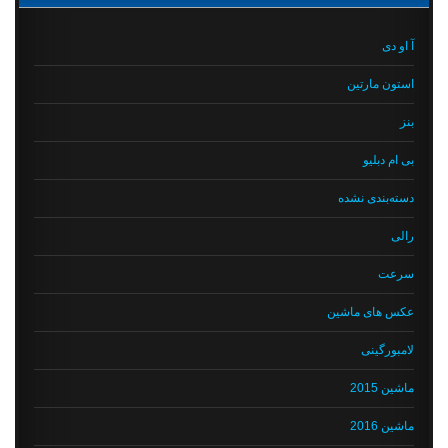
آ او دی
استون مارتین
بنز
بی ام دبلیو
دسته‌بندی نشده
رالی
سرعت
عکس های ماشین
لامبورگینی
ماشین 2015
ماشین 2016