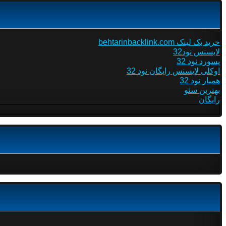
خرید بک لینک behtarinbacklink.com
لایسنس نود32
پسورد نود 32
اوکلی لایسنس رایگان نود 32
همیار نود 32
بهترین سئو
رایگان