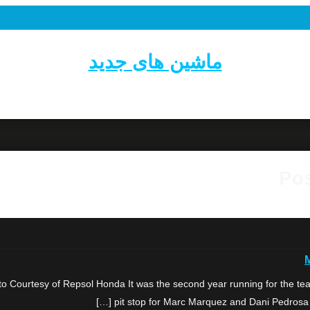
ماشین های جدید
Pos
rtesy of Repsol Honda It was the second year running for the team’s o
pit stop for Marc Marquez and Dani Pedrosa b