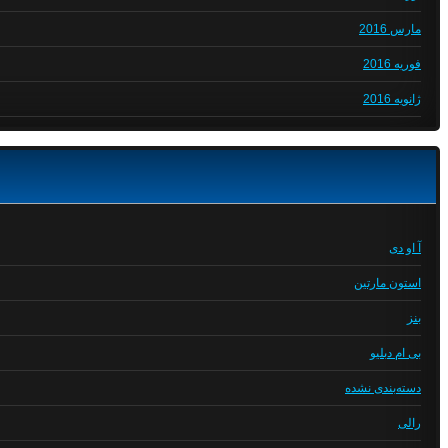
مارس 2016
فوریه 2016
ژانویه 2016
آ او دی
استون مارتین
بنز
بی ام دبلیو
دسته‌بندی نشده
رالی