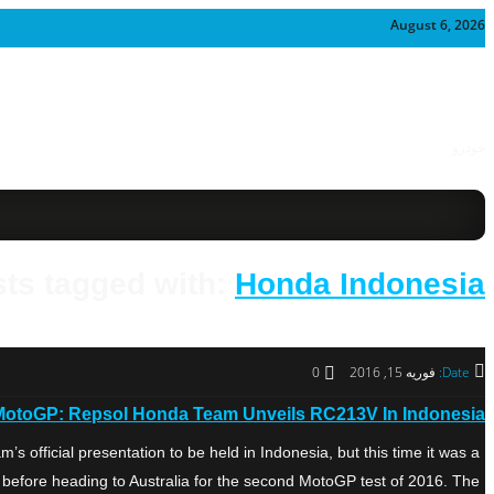
August 6, 2026
خودرو
ts tagged with:
Honda Indonesia
Date:
فوریه 15, 2016
0
MotoGP: Repsol Honda Team Unveils RC213V In Indonesia
fficial presentation to be held in Indonesia, but this time it was a
efore heading to Australia for the second MotoGP test of 2016. The […]