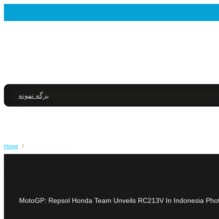
برگه نمونه
Home
/
Honda Indonesia
MotoGP: Repsol Honda Team Unveils RC213V In Indonesia Photo Cou