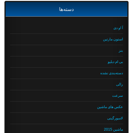
دسته‌ها
آ او دی
استون مارتین
بنز
بی ام دبلیو
دسته‌بندی نشده
رالی
سرعت
عکس های ماشین
لامبورگینی
ماشین 2015