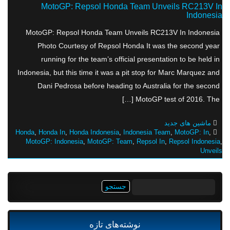
MotoGP: Repsol Honda Team Unveils RC213V In
Indonesia
MotoGP: Repsol Honda Team Unveils RC213V In Indonesia
Photo Courtesy of Repsol Honda It was the second year
running for the team’s official presentation to be held in
Indonesia, but this time it was a pit stop for Marc Marquez and
Dani Pedrosa before heading to Australia for the second
MotoGP test of 2016. The […]
ماشین های جدید
Honda
,
Honda In
,
Honda Indonesia
,
Indonesia Team
,
MotoGP: In
,
MotoGP: Indonesia
,
MotoGP: Team
,
Repsol In
,
Repsol Indonesia
,
Unveils
جستجو
برای:
نوشته‌های تازه