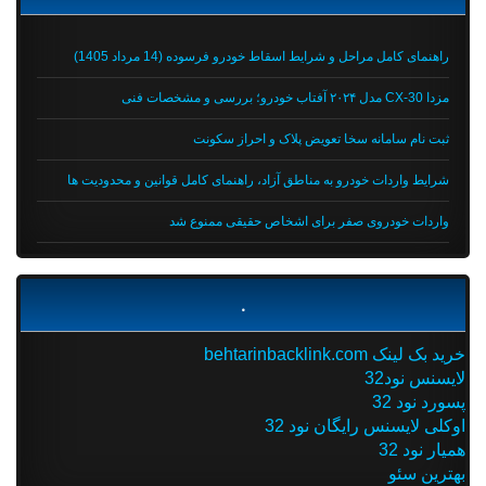
راهنمای کامل مراحل و شرایط اسقاط خودرو فرسوده (14 مرداد 1405)
مزدا CX-30 مدل ۲۰۲۴ آفتاب خودرو؛ بررسی و مشخصات فنی
ثبت نام سامانه سخا تعویض پلاک و احراز سکونت
شرایط واردات خودرو به مناطق آزاد، راهنمای کامل قوانین و محدودیت ها
واردات خودروی صفر برای اشخاص حقیقی ممنوع شد
.
خرید بک لینک behtarinbacklink.com
لایسنس نود32
پسورد نود 32
اوکلی لایسنس رایگان نود 32
همیار نود 32
بهترین سئو